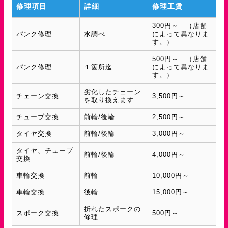
修理項目
詳細
修理工賃
300円～ （店舗
パンク修理
水調べ
によって異なりま
す。）
500円～ （店舗
パンク修理
１箇所迄
によって異なりま
す。）
劣化したチェーン
チェーン交換
3,500円～
を取り換えます
チューブ交換
前輪/後輪
2,500円～
タイヤ交換
前輪/後輪
3,000円～
タイヤ、チューブ
前輪/後輪
4,000円～
交換
車輪交換
前輪
10,000円～
車輪交換
後輪
15,000円～
折れたスポークの
スポーク交換
500円～
修理